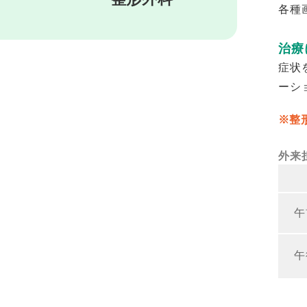
各種
治療
症状
ーシ
整
外来
午
午