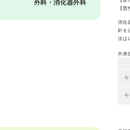
【良
外科・消化器外科
【悪
消化
針を
法は
外来
午
午