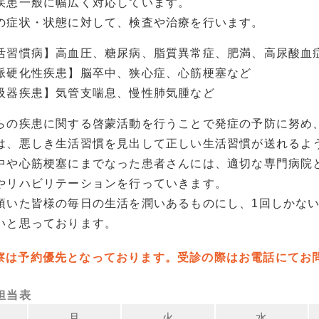
疾患一般に幅広く対応しています。
の症状・状態に対して、検査や治療を行います。
活習慣病】高血圧、糖尿病、脂質異常症、肥満、高尿酸血
脈硬化性疾患】脳卒中、狭心症、心筋梗塞など
吸器疾患】気管支喘息、慢性肺気腫など
らの疾患に関する啓蒙活動を行うことで発症の予防に努め
は、悪しき生活習慣を見出して正しい生活習慣が送れるよ
中や心筋梗塞にまでなった患者さんには、適切な専門病院
やリハビリテーションを行っていきます。
頂いた皆様の毎日の生活を潤いあるものにし、1回しかな
いと思っております。
察は予約優先となっております。受診の際はお電話にてお
担当表
月
火
水