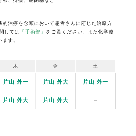
痔核、痔瘻、腸閉塞など
準的治療を念頭において患者さんに応じた治療方
関しては
「手術部」
をご覧ください。また化学療
います。
木
金
土
片山 外一
片山 外大
片山 外一
片山 外大
片山 外大