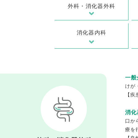
外科・消化器外科
消化器内科
一般
けが
【疾
消化
口か
療を