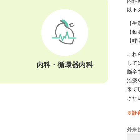
内科
以下
【生
【動
【呼
これ
して
内科・循環器内科
脳卒
治療
来て
きた
診
外来