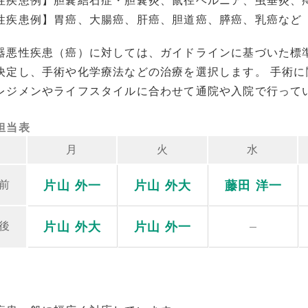
性疾患例】胆嚢結石症・胆嚢炎、鼠径ヘルニア、虫垂炎、
性疾患例】胃癌、大腸癌、肝癌、胆道癌、膵癌、乳癌など
器悪性疾患（癌）に対しては、ガイドラインに基づいた標
決定し、手術や化学療法などの治療を選択します。 手術に
レジメンやライフスタイルに合わせて通院や入院で行って
担当表
月
火
水
片山 外一
片山 外大
藤田 洋一
前
片山 外大
片山 外一
後