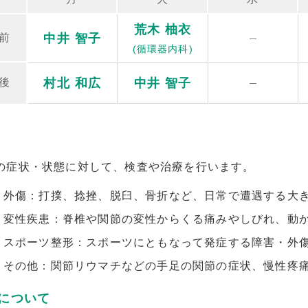
荒木 柚衣
中井 智子
前
(循環器内科)
村北 和広
中井 智子
後
の症状・状態に対して、検査や治療を行います。
外傷：打撲、捻挫、脱臼、骨折など、日常で遭遇する大
変性疾患：脊椎や関節の変性からくる痛みやしびれ、動
スポーツ整形：スポーツにともなって発症する障害・外
その他：関節リウマチなどの手足の関節の症状、慢性疼
について