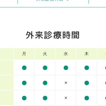
外来診療時間
月
火
水
木
×
×