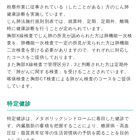
粉塵作業に従事されている（したことがある）方のじん肺
健康診断を実施しています。
じん肺法施行規則別表では、就業時、定期、定期外、離職
時に健康診断を行うことが定められています。
胸部X線検査でじん肺の所見が認められた方は肺機能一次検
査を、肺機能一次検査で一定の所見が見られた方は肺機能
二次検査を受ける必要がありますので、それぞれに対応し
たコースをご提供しております。
また胸部X線検査で管理区分2，3と判断された方は定期外
で「肺がんに関する検査」を受けることとされています。
喀痰検査と胸部CT検査による肺がん検査のコースをご提供
しています。
特定健診
特定健診は、メタボリックシンドロームに着目した健診で
す。内臓脂肪の蓄積を把握することにより、糖尿病・高血
圧症・脂質異常症等の生活習慣病の予防を図ることを目的