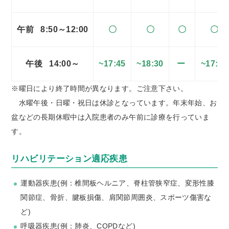
午前 8:50～12:00
〇
〇
〇
〇
午後 14:00～
~17:45
~18:30
ー
~17:45
※曜日により終了時間が異なります。ご注意下さい。
水曜午後・日曜・祝日は休診となっています。年末年始、お
盆などの長期休暇中は入院患者のみ午前に診療を行っていま
す。
リハビリテーション適応疾患
運動器疾患(例：椎間板ヘルニア、脊柱管狭窄症、変形性膝
関節症、骨折、腱板損傷、肩関節周囲炎、スポーツ傷害な
ど)
呼吸器疾患(例：肺炎、COPDなど)